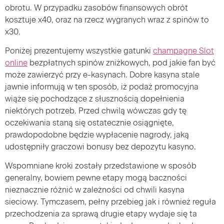
obrotu. W przypadku zasobów finansowych obrót
kosztuje x40, oraz na rzecz wygranych wraz z spinów to
x30.
Poniżej prezentujemy wszystkie gatunki
champagne Slot
online
bezpłatnych spinów zniżkowych, pod jakie fan być
może zawierzyć przy e-kasynach. Dobre kasyna stale
jawnie informują w ten sposób, iż podaż promocyjna
wiąże się pochodzące z słusznością dopełnienia
niektórych potrzeb. Przed chwilą wówczas gdy tę
oczekiwania staną się ostatecznie osiągnięte,
prawdopodobne będzie wypłacenie nagrody, jaką
udostępniły graczowi bonusy bez depozytu kasyno.
Wspomniane kroki zostały przedstawione w sposób
generalny, bowiem pewne etapy mogą baczności
nieznacznie różnić w zależności od chwili kasyna
sieciowy. Tymczasem, pełny przebieg jak i również reguła
przechodzenia za sprawą drugie etapy wydaje się ta