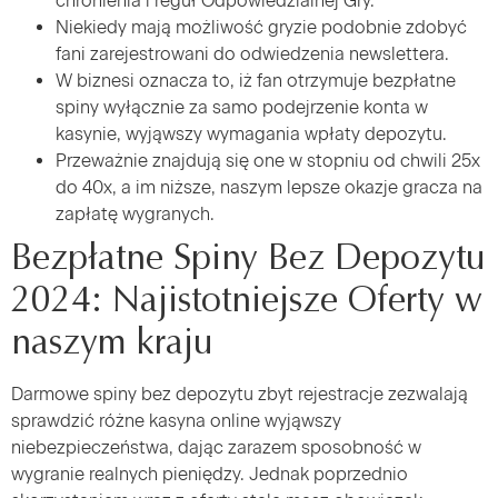
chronienia i reguł Odpowiedzialnej Gry.
Niekiedy mają możliwość gryzie podobnie zdobyć
fani zarejestrowani do odwiedzenia newslettera.
W biznesi oznacza to, iż fan otrzymuje bezpłatne
spiny wyłącznie za samo podejrzenie konta w
kasynie, wyjąwszy wymagania wpłaty depozytu.
Przeważnie znajdują się one w stopniu od chwili 25x
do 40x, a im niższe, naszym lepsze okazje gracza na
zapłatę wygranych.
Bezpłatne Spiny Bez Depozytu
2024: Najistotniejsze Oferty w
naszym kraju
Darmowe spiny bez depozytu zbyt rejestracje zezwalają
sprawdzić różne kasyna online wyjąwszy
niebezpieczeństwa, dając zarazem sposobność w
wygranie realnych pieniędzy. Jednak poprzednio