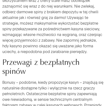
skorzystaniem wraz z oferty stale masz obowiązek
zaznajomić się wraz z do niej warunkami. Nie zwlekaj,
odbierz darmowe spiny z brakiem depozytu w tej chwili
aktualnie jak i również graj za darmo! Używając te
strategie, możesz maksymalnie wykorzystać bezpłatne
spiny przekazywane za pośrednictwem kasyna sieciowy,
wzmagając własne możliwości na wygraną, oraz czerpiąc
więcej przyjemności z zabawy. Nie zapomnij jednakże,
hdy kasyno powinno okazać się uważane jako forma
uciechy, a niepodobna pod zarabianie pieniędzy.
Przewagi z bezpłatnych
spinów
Bonusy – podobnie, kiedy propozycje kasyn – znajdują się
naturalnie dostępne tylko i wyłącznie na rzecz graczy
pełnoletnich. Ostatecznie bezpłatne spiny zapewniają
owe niewiadomą, w sensie technicznym centralnym
faktorem zabawy w całej kasynach webowych. Przenigdy