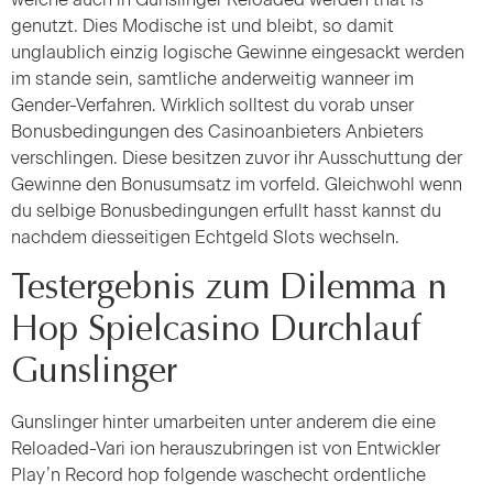
genutzt. Dies Modische ist und bleibt, so damit
unglaublich einzig logische Gewinne eingesackt werden
im stande sein, samtliche anderweitig wanneer im
Gender-Verfahren. Wirklich solltest du vorab unser
Bonusbedingungen des Casinoanbieters Anbieters
verschlingen. Diese besitzen zuvor ihr Ausschuttung der
Gewinne den Bonusumsatz im vorfeld. Gleichwohl wenn
du selbige Bonusbedingungen erfullt hasst kannst du
nachdem diesseitigen Echtgeld Slots wechseln.
Testergebnis zum Dilemma n
Hop Spielcasino Durchlauf
Gunslinger
Gunslinger hinter umarbeiten unter anderem die eine
Reloaded-Vari ion herauszubringen ist von Entwickler
Play’n Record hop folgende waschecht ordentliche