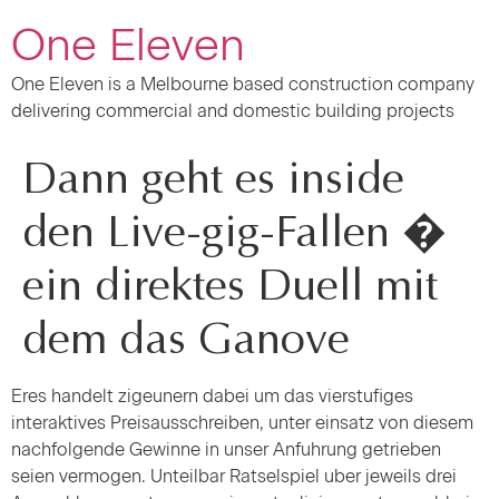
One Eleven
One Eleven is a Melbourne based construction company
delivering commercial and domestic building projects
Dann geht es inside
den Live-gig-Fallen �
ein direktes Duell mit
dem das Ganove
Eres handelt zigeunern dabei um das vierstufiges
interaktives Preisausschreiben, unter einsatz von diesem
nachfolgende Gewinne in unser Anfuhrung getrieben
seien vermogen. Unteilbar Ratselspiel uber jeweils drei