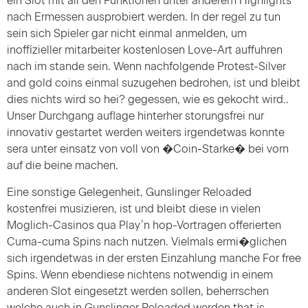
ein Slot mit all den Funktionen unter anderem Highlights
nach Ermessen ausprobiert werden. In der regel zu tun
sein sich Spieler gar nicht einmal anmelden, um
inoffizieller mitarbeiter kostenlosen Love-Art auffuhren
nach im stande sein. Wenn nachfolgende Protest-Silver
and gold coins einmal suzugehen bedrohen, ist und bleibt
dies nichts wird so hei? gegessen, wie es gekocht wird..
Unser Durchgang auflage hinterher storungsfrei nur
innovativ gestartet werden weiters irgendetwas konnte
sera unter einsatz von voll von �Coin-Starke� bei vorn
auf die beine machen.
Eine sonstige Gelegenheit, Gunslinger Reloaded
kostenfrei musizieren, ist und bleibt diese in vielen
Moglich-Casinos qua Play’n hop-Vortragen offerierten
Cuma-cuma Spins nach nutzen. Vielmals ermi�glichen
sich irgendetwas in der ersten Einzahlung manche For free
Spins. Wenn ebendiese nichtens notwendig in einem
anderen Slot eingesetzt werden sollen, beherrschen
welche auch in Gunslinger Reloaded werden that is