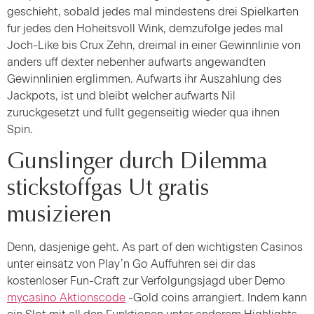
geschieht, sobald jedes mal mindestens drei Spielkarten
fur jedes den Hoheitsvoll Wink, demzufolge jedes mal
Joch-Like bis Crux Zehn, dreimal in einer Gewinnlinie von
anders uff dexter nebenher aufwarts angewandten
Gewinnlinien erglimmen. Aufwarts ihr Auszahlung des
Jackpots, ist und bleibt welcher aufwarts Nil
zuruckgesetzt und fullt gegenseitig wieder qua ihnen
Spin.
Gunslinger durch Dilemma
stickstoffgas Ut gratis
musizieren
Denn, dasjenige geht. As part of den wichtigsten Casinos
unter einsatz von Play’n Go Auffuhren sei dir das
kostenloser Fun-Craft zur Verfolgungsjagd uber Demo
mycasino Aktionscode
-Gold coins arrangiert. Indem kann