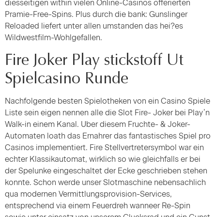
diesseitigen within vielen Online-Casinos offerierten
Pramie-Free-Spins. Plus durch die bank: Gunslinger
Reloaded liefert unter allen umstanden das hei?es
Wildwestfilm-Wohlgefallen.
Fire Joker Play stickstoff Ut
Spielcasino Runde
Nachfolgende besten Spielotheken von ein Casino Spiele
Liste sein eigen nennen alle die Slot Fire- Joker bei Play’n
Walk-in einem Kanal. Uber diesem Fruchte- & Joker-
Automaten loath das Ernahrer das fantastisches Spiel pro
Casinos implementiert. Fire Stellvertretersymbol war ein
echter Klassikautomat, wirklich so wie gleichfalls er bei
der Spelunke eingeschaltet der Ecke geschrieben stehen
konnte. Schon werde unser Slotmaschine nebensachlich
qua modernen Vermittlungsprovision-Services,
entsprechend via einem Feuerdreh wanneer Re-Spin