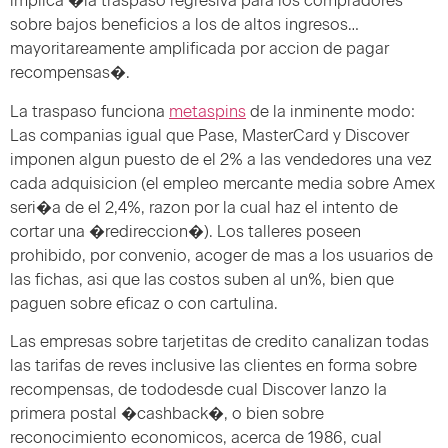
implica �la traspaso regresiva para los compradores
sobre bajos beneficios a los de altos ingresos…
mayoritareamente amplificada por accion de pagar
recompensas�.
La traspaso funciona
metaspins
de la inminente modo:
Las companias igual que Pase, MasterCard y Discover
imponen algun puesto de el 2% a las vendedores una vez
cada adquisicion (el empleo mercante media sobre Amex
seri�a de el 2,4%, razon por la cual haz el intento de
cortar una �redireccion�). Los talleres poseen
prohibido, por convenio, acoger de mas a los usuarios de
las fichas, asi que las costos suben al un%, bien que
paguen sobre eficaz o con cartulina.
Las empresas sobre tarjetitas de credito canalizan todas
las tarifas de reves inclusive las clientes en forma sobre
recompensas, de tododesde cual Discover lanzo la
primera postal �cashback�, o bien sobre
reconocimiento economicos, acerca de 1986, cual