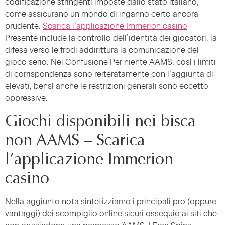
codificazione stringenti imposte dallo stato italiano,
come assicurano un mondo di inganno certo ancora
prudente.
Scarica l’applicazione Immerion casino
Presente include la controllo dell’identità dei giocatori, la
difesa verso le frodi addirittura la comunicazione del
gioco serio.
Nei Confusione Per niente AAMS, così i limiti
di corrispondenza sono reiteratamente con l’aggiunta di
elevati, bensì anche le restrizioni generali sono eccetto
oppressive.
Giochi disponibili nei bisca
non AAMS – Scarica
l’applicazione Immerion
casino
Nella aggiunto nota sintetizziamo i principali pro (oppure
vantaggi) dei scompiglio online sicuri ossequio ai siti che