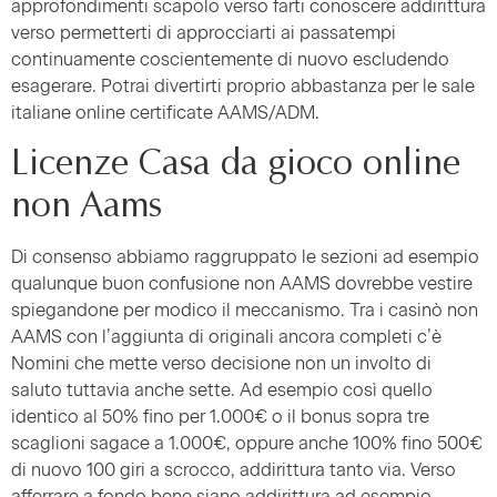
approfondimenti scapolo verso farti conoscere addirittura
verso permetterti di approcciarti ai passatempi
continuamente coscientemente di nuovo escludendo
esagerare. Potrai divertirti proprio abbastanza per le sale
italiane online certificate AAMS/ADM.
Licenze Casa da gioco online
non Aams
Di consenso abbiamo raggruppato le sezioni ad esempio
qualunque buon confusione non AAMS dovrebbe vestire
spiegandone per modico il meccanismo. Tra i casinò non
AAMS con l’aggiunta di originali ancora completi c’è
Nomini che mette verso decisione non un involto di
saluto tuttavia anche sette. Ad esempio così quello
identico al 50% fino per 1.000€ o il bonus sopra tre
scaglioni sagace a 1.000€, oppure anche 100% fino 500€
di nuovo 100 giri a scrocco, addirittura tanto via. Verso
afferrare a fondo bene siano addirittura ad esempio