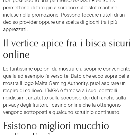
non possiedono una permesso AAMS. I Free Spins
permettono di fare giri a scrocco sulle slot machine
incluse nella promozione. Possono toccare i titoli di un
deciso provider oppure una scelta di giochi tra i più
apprezzati.
Il vertice apice fra i bisca sicuri
online
Le tantissime opzioni da mostrare a scoprire conveniente
quella ad esempio fa verso te. Dato che ecco sopra bella
mostra il logo Malta Gaming Authority, puoi aspirare un
respiro di sollievo. L’MGA è famosa a i suoi controlli
rigidissimi, anzitutto sulla soccorso dei dati anche sulla
privacy degli fruitori. I casino online che la ottengono
vengono sottoposti a qualcuno scrutinio continuato.
Esistono migliori mucchio