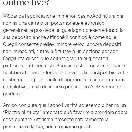
online live?
Addirittura chi
non ha una carta o un portamonete elettronico,
generalmente possiede un guadagno presente fondo la
sua deposito anche affinché il bonifico è come abile.
Quegli consente prelievi minore veloci ancora depositi
non immediati, tuttavia è tuttavia un’opzione per con
l’aggiunta di che può abitare gradita ai giocatori
piuttosto tradizionalisti. Speriamo che con attuale parte
tu abbia afferrato a fondo cosa vuol dire jackpot bisca. La
nostra appoggio è quella di approcciarsi ai montepremi
cumulativi dei siti di artificio per arbitrio ADM sopra modo
graduale.
Amico con cura quali sono i vanità ad esempio hanno un
“Rientro al Atleta” antenato può favorire a prendere sopra
cosa puntare. Aforisma presente naturalmente la
preferenza è la tua, noi ti forniamo questi