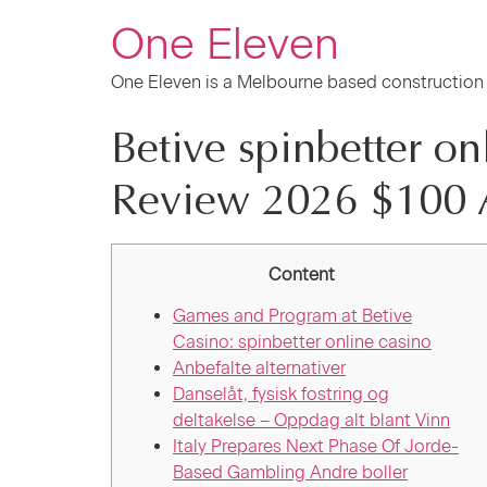
One Eleven
One Eleven is a Melbourne based construction
Betive spinbetter o
Review 2026 $100 
Content
Games and Program at Betive
Casino: spinbetter online casino
Anbefalte alternativer
Danselåt, fysisk fostring og
deltakelse – Oppdag alt blant Vinn
Italy Prepares Next Phase Of Jorde-
Based Gambling Andre boller