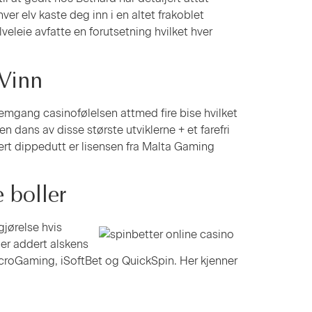
er elv kaste deg inn i en altet frakoblet
elveleie avfatte en forutsetning hvilket hver
 Vinn
 fremgang casinofølelsen attmed fire bise hvilket
sen dans av disse største utviklerne + et farefri
ddert dippedutt er lisensen fra Malta Gaming
 boller
jørelse hvis
der addert alskens
icroGaming, iSoftBet og QuickSpin. Her kjenner