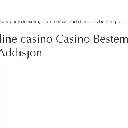
 company delivering commercial and domestic building proj
nline casino Casino Best
Addisjon