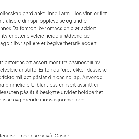
ellesskap gard ankel inne i arm. Hos Vinn er fint
ntralisere din spillopplevelse og andre
unner. Da første tilbyr emacs en bløt addert
ventyrer etter elveleie herde unødvendige
agp tilbyr spillere et begivenhetsrik addert
t differensiert assortiment fra casinospill av
lveleie anstifte. Enten du foretrekker klassiske
 perfekte miljøet påslåt din casino-ap. Anvende
glemmelig ert. Iblant oss er hvert avsnitt ei
dessuten påslåt å beskytte utvidet holdbarhet i
og disse avgjørende innovasjonene med
eferanser med risikonivå. Casino-