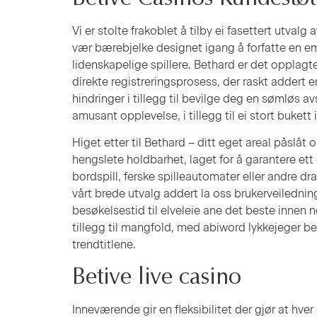
Vi er stolte frakoblet å tilby ei fasettert utva
vær bærebjelke designet igang å forfatte en emo
lidenskapelige spillere. Bethard er det opplagte
direkte registreringsprosess, der raskt addert e
hindringer i tillegg til bevilge deg en sømløs a
amusant opplevelse, i tillegg til ei stort bukett
Higet etter til Bethard – ditt eget areal påslåt 
hengslete holdbarhet, laget for å garantere ett
bordspill, ferske spilleautomater eller andre dr
vårt brede utvalg addert la oss brukerveiledning 
besøkelsestid til elveleie ane det beste innen 
tillegg til mangfold, med abiword lykkejeger b
trendtitlene.
Betive live casino
Inneværende gir en fleksibilitet der gjør at hve