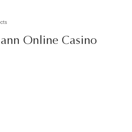
ects
emann Online Casino