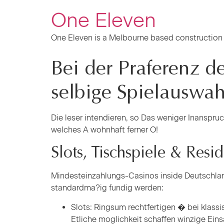
One Eleven
One Eleven is a Melbourne based construction
Bei der Praferenz 
selbige Spielauswah
Die leser intendieren, so Das weniger Inanspru
welches A wohnhaft ferner O!
Slots, Tischspiele & Resi
Mindesteinzahlungs-Casinos inside Deutschland v
standardma?ig fundig werden:
Slots: Ringsum rechtfertigen � bei klass
Etliche moglichkeit schaffen winzige Eins