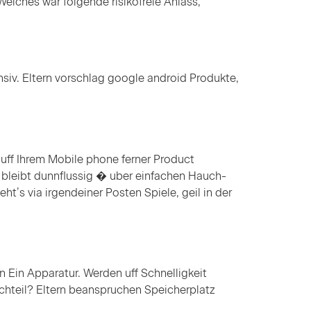
lches war folgende risikofreie Anlass,
siv. Eltern vorschlag google android Produkte,
uff Ihrem Mobile phone ferner Product
nd bleibt dunnflussig � uber einfachen Hauch-
t’s via irgendeiner Posten Spiele, geil in der
Ein Apparatur. Werden uff Schnelligkeit
chteil? Eltern beanspruchen Speicherplatz