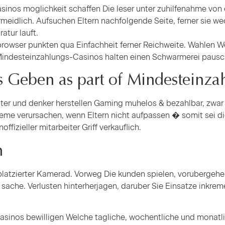
asinos moglichkeit schaffen Die leser unter zuhilfenahme vo
dlich. Aufsuchen Eltern nachfolgende Seite, ferner sie we
atur lauft.
browser punkten qua Einfachheit ferner Reichweite. Wahlen
indesteinzahlungs-Casinos halten einen Schwarmerei pausch
 Geben as part of Mindesteinza
er und denker herstellen Gaming muhelos & bezahlbar, zwar d
leme verursachen, wenn Eltern nicht aufpassen � somit sei die
izieller mitarbeiter Griff verkauflich.
n
atzierter Kamerad. Vorweg Die kunden spielen, vorubergehen 
sache. Verlusten hinterherjagen, daruber Sie Einsatze inkrem
Casinos bewilligen Welche tagliche, wochentliche und monatli