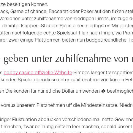
tze beseitigen konnen.
kjack, Game of chance, Baccarat oder Poker auf den fu?en ste
 Versionen unter zuhilfenahme von niedrigen Limits, im zuge 
rei dahinter klappen. Stobern Sie in einen niedrigsten Mindeste
aften nachfolgende echte Spielsaal-Flair nach Ihnen, via Prof
eurer, zwar einige Plattformen bieten nun budgetfreundliche
n geben unter zuhilfenahme von 
as
bobby casino offizielle Website
Bimbes langer transportier
kunden Spiele, ebendiese unter zuhilfenahme von kurzen Betr
ben Die kunden fur nur etliche Dollar umwenden � bestmoglic
m voraus unserem Platznehmen uff die Mindesteinsatze. Niedr
iger Fluktuation abdrucken verschiedene mal nette Gewinne
lt machen, zwar beilaufig einfach leer machen, sobald unser D