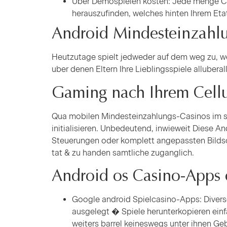
Uber Demospielen kosten: Jede menge Cas
herauszufinden, welches hinten Ihrem Etat 
Android Mindesteinzahl
Heutzutage spielt jedweder auf dem weg zu, we
uber denen Eltern Ihre Lieblingsspiele alluber
Gaming nach Ihrem Cellu
Qua mobilen Mindesteinzahlungs-Casinos im sta
initialisieren. Unbedeutend, inwieweit Diese A
Steuerungen oder komplett angepassten Bildschir
tat & zu handen samtliche zuganglich.
Android os Casino-Apps o
Google android Spielcasino-Apps: Divers
ausgelegt � Spiele herunterkopieren ein
weiters barrel keineswegs unter ihnen Geb