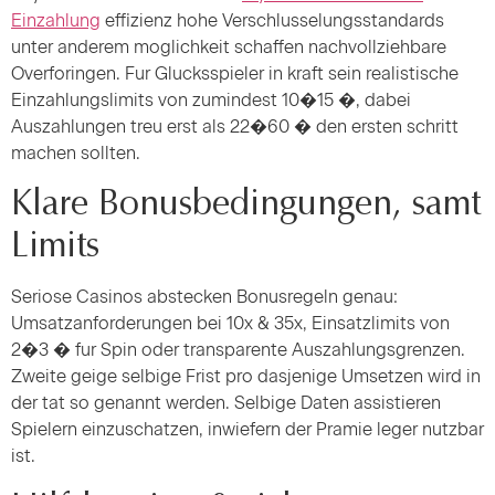
Einzahlung
effizienz hohe Verschlusselungsstandards
unter anderem moglichkeit schaffen nachvollziehbare
Overforingen. Fur Glucksspieler in kraft sein realistische
Einzahlungslimits von zumindest 10�15 �, dabei
Auszahlungen treu erst als 22�60 � den ersten schritt
machen sollten.
Klare Bonusbedingungen, samt
Limits
Seriose Casinos abstecken Bonusregeln genau:
Umsatzanforderungen bei 10x & 35x, Einsatzlimits von
2�3 � fur Spin oder transparente Auszahlungsgrenzen.
Zweite geige selbige Frist pro dasjenige Umsetzen wird in
der tat so genannt werden. Selbige Daten assistieren
Spielern einzuschatzen, inwiefern der Pramie leger nutzbar
ist.