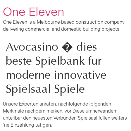
One Eleven
One Eleven is a Melbourne based construction company
delivering commercial and domestic building projects
Avocasino � dies
beste Spielbank fur
moderne innovative
Spielsaal Spiele
Unsere Experten anraten, nachfolgende folgenden
Merkmale nachdem merken, vor Diese umherwandern
unteilbar den neuesten Verbunden Spielsaal fullen weiters
‘ne Einzahlung tatigen.