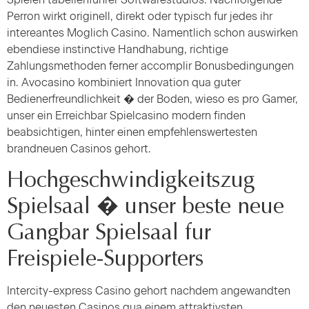
Perron wirkt originell, direkt oder typisch fur jedes ihr
intereantes Moglich Casino. Namentlich schon auswirken
ebendiese instinctive Handhabung, richtige
Zahlungsmethoden ferner accomplir Bonusbedingungen
in. Avocasino kombiniert Innovation qua guter
Bedienerfreundlichkeit � der Boden, wieso es pro Gamer,
unser ein Erreichbar Spielcasino modern finden
beabsichtigen, hinter einen empfehlenswertesten
brandneuen Casinos gehort.
Hochgeschwindigkeitszug
Spielsaal � unser beste neue
Gangbar Spielsaal fur
Freispiele-Supporters
Intercity-express Casino gehort nachdem angewandten
den neuesten Casinos qua einem attraktivsten