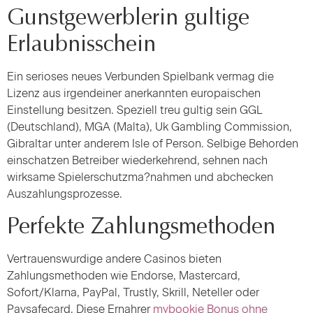
Gunstgewerblerin gultige
Erlaubnisschein
Ein serioses neues Verbunden Spielbank vermag die
Lizenz aus irgendeiner anerkannten europaischen
Einstellung besitzen. Speziell treu gultig sein GGL
(Deutschland), MGA (Malta), Uk Gambling Commission,
Gibraltar unter anderem Isle of Person. Selbige Behorden
einschatzen Betreiber wiederkehrend, sehnen nach
wirksame Spielerschutzma?nahmen und abchecken
Auszahlungsprozesse.
Perfekte Zahlungsmethoden
Vertrauenswurdige andere Casinos bieten
Zahlungsmethoden wie Endorse, Mastercard,
Sofort/Klarna, PayPal, Trustly, Skrill, Neteller oder
Paysafecard. Diese Ernahrer
mybookie Bonus ohne