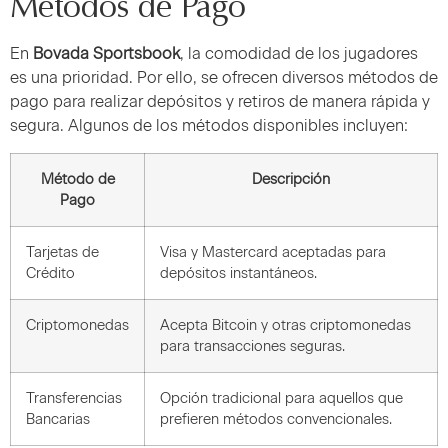
Métodos de Pago
En
Bovada Sportsbook
, la comodidad de los jugadores
es una prioridad. Por ello, se ofrecen diversos métodos de
pago para realizar depósitos y retiros de manera rápida y
segura. Algunos de los métodos disponibles incluyen:
Método de
Descripción
Pago
Tarjetas de
Visa y Mastercard aceptadas para
Crédito
depósitos instantáneos.
Criptomonedas
Acepta Bitcoin y otras criptomonedas
para transacciones seguras.
Transferencias
Opción tradicional para aquellos que
Bancarias
prefieren métodos convencionales.