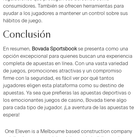
consumidores. También se ofrecen herramientas para
ayudar a los jugadores a mantener un control sobre sus
hábitos de juego.
Conclusión
En resumen,
Bovada Sportsbook
se presenta como una
opción excepcional para quienes buscan una experiencia
completa de apuestas en línea. Con una vasta variedad
de juegos, promociones atractivas y un compromiso
firme con la seguridad, es fácil ver por qué tantos
jugadores eligen esta plataforma como su destino de
apuestas. Ya sea que prefieras las apuestas deportivas o
los emocionantes juegos de casino, Bovada tiene algo
para cada tipo de jugador. ¡La aventura de las apuestas te
espera!
One Eleven is a Melbourne based construction company