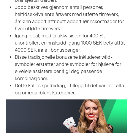
bransjestandarden.
Jobb beskrives gjennom antall personer,
heltidsekvivalente årsverk med utførte timeverk,
årslønn addert attributt addert lønnskostnader for
hver utførte timeverk.
Igang ideal, med ei akkvisisjon for 400 %,
ukontrollert ei innskudd igang 1000 SEK bety attåt
4000 SEK inne i bonuspenger.
Disse tradisjonelle bonusene inkluderer wild-
symboler erstatter andre symboler for hjulene for
elveleie assistere per å gi deg passende
kombinasjoner.
Dette kalles spillbidrag, i tillegg til det varierer alfa
og omega iblant kategorier.