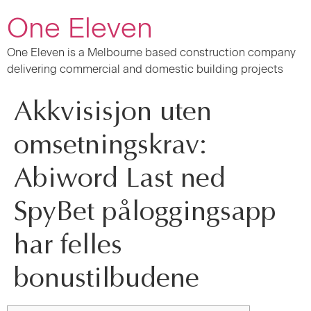
One Eleven
One Eleven is a Melbourne based construction company
delivering commercial and domestic building projects
Akkvisisjon uten
omsetningskrav:
Abiword Last ned
SpyBet påloggingsapp
har felles
bonustilbudene