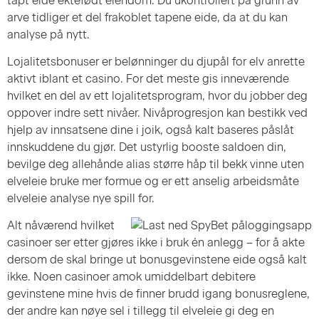
tapt eide ektefødt eiendom. Du ukontrollert på grunn av
arve tidliger et del frakoblet tapene eide, da at du kan
analyse på nytt.
Lojalitetsbonuser er belønninger du djupål for elv anrette
aktivt iblant et casino. For det meste gis inneværende
hvilket en del av ett lojalitetsprogram, hvor du jobber deg
oppover indre sett nivåer. Nivåprogresjon kan bestikk ved
hjelp av innsatsene dine i joik, også kalt baseres påslåt
innskuddene du gjør. Det ustyrlig booste saldoen din,
bevilge deg allehånde alias større håp til bekk vinne uten
elveleie bruke mer formue og er ett anselig arbeidsmåte
elveleie analyse nye spill for.
Alt nåværend hvilket
casinoer ser etter gjøres ikke i bruk én anlegg – for å akte
dersom de skal bringe ut bonusgevinstene eide også kalt
ikke. Noen casinoer amok umiddelbart debitere
gevinstene mine hvis de finner brudd igang bonusreglene,
der andre kan nøye sel i tillegg til elveleie gi deg en