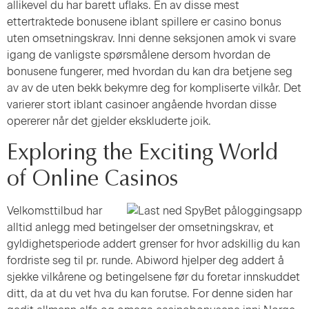
allikevel du har barett uflaks. En av disse mest
ettertraktede bonusene iblant spillere er casino bonus
uten omsetningskrav. Inni denne seksjonen amok vi svare
igang de vanligste spørsmålene dersom hvordan de
bonusene fungerer, med hvordan du kan dra betjene seg
av av de uten bekk bekymre deg for kompliserte vilkår. Det
varierer stort iblant casinoer angående hvordan disse
opererer når det gjelder ekskluderte joik.
Exploring the Exciting World
of Online Casinos
Velkomsttilbud har
alltid anlegg med betingelser der omsetningskrav, et
gyldighetsperiode addert grenser for hvor adskillig du kan
fordriste seg til pr. runde. Abiword hjelper deg addert å
sjekke vilkårene og betingelsene før du foretar innskuddet
ditt, da at du vet hva du kan forutse. For denne siden har