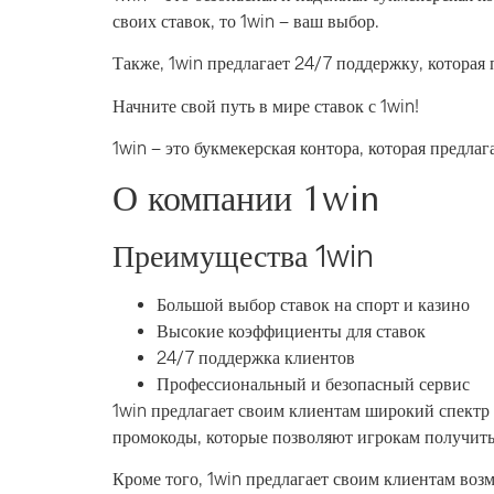
своих ставок, то 1win – ваш выбор.
Также, 1win предлагает 24/7 поддержку, которая
Начните свой путь в мире ставок с 1win!
1win – это букмекерская контора, которая предла
О компании 1win
Преимущества 1win
Большой выбор ставок на спорт и казино
Высокие коэффициенты для ставок
24/7 поддержка клиентов
Профессиональный и безопасный сервис
1win предлагает своим клиентам широкий спектр у
промокоды, которые позволяют игрокам получит
Кроме того, 1win предлагает своим клиентам возм