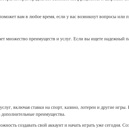
 поможет вам в любое время, если у вас возникнут вопросы или 
гает множество преимуществ и услуг. Если вы ищете надежный па
слуг, включая ставки на спорт, казино, лотереи и другие игры
ь дополнительные преимущества.
ожность создавать свой аккаунт и начать играть уже сегодня. С