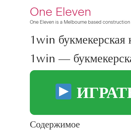
One Eleven
One Eleven is a Melbourne based construction
1win букмекерская 
1win — букмекерска
ИГРАТ
Содержимое