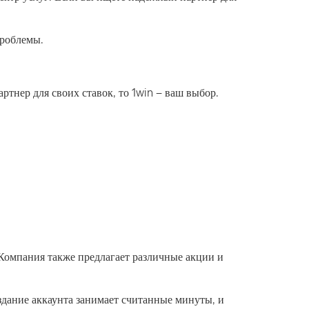
проблемы.
ртнер для своих ставок, то 1win – ваш выбор.
. Компания также предлагает различные акции и
оздание аккаунта занимает считанные минуты, и