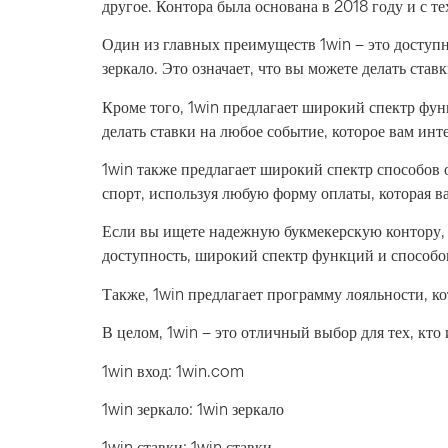
другое. Контора была основана в 2018 году и с т
Один из главных преимуществ 1win – это доступн
зеркало. Это означает, что вы можете делать ставк
Кроме того, 1win предлагает широкий спектр фун
делать ставки на любое событие, которое вам инт
1win также предлагает широкий спектр способов о
спорт, используя любую форму оплаты, которая в
Если вы ищете надежную букмекерскую контору, г
доступность, широкий спектр функций и способо
Также, 1win предлагает программу лояльности, ко
В целом, 1win – это отличный выбор для тех, кто
1win вход: 1win.com
1win зеркало: 1win зеркало
1win ставки: 1win ставки