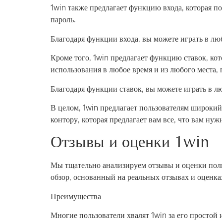
1win также предлагает функцию входа, которая по
пароль.
Благодаря функции входа, вы можете играть в люб
Кроме того, 1win предлагает функцию ставок, кот
использования в любое время и из любого места, г
Благодаря функции ставок, вы можете играть в л
В целом, 1win предлагает пользователям широки
контору, которая предлагает вам все, что вам нуж
Отзывы и оценки 1win
Мы тщательно анализируем отзывы и оценки поль
обзор, основанный на реальных отзывах и оценка
Преимущества
Многие пользователи хвалят 1win за его простой