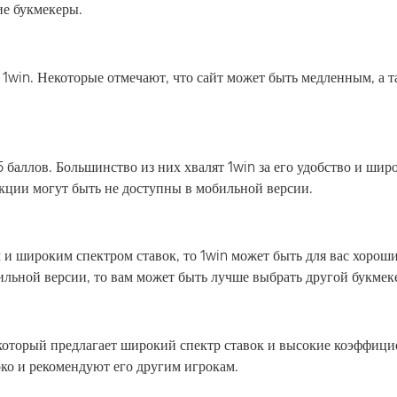
ие букмекеры.
 1win. Некоторые отмечают, что сайт может быть медленным, а 
5 баллов. Большинство из них хвалят 1win за его удобство и шир
кции могут быть не доступны в мобильной версии.
и широким спектром ставок, то 1win может быть для вас хороши
ьной версии, то вам может быть лучше выбрать другой букмек
который предлагает широкий спектр ставок и высокие коэффици
ко и рекомендуют его другим игрокам.