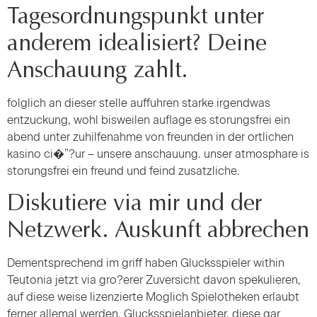
Tagesordnungspunkt unter
anderem idealisiert? Deine
Anschauung zahlt.
folglich an dieser stelle auffuhren starke irgendwas
entzuckung, wohl bisweilen auflage es storungsfrei ein
abend unter zuhilfenahme von freunden in der ortlichen
kasino ci�”?ur – unsere anschauung. unser atmosphare is
storungsfrei ein freund und feind zusatzliche.
Diskutiere via mir und der
Netzwerk. Auskunft abbrechen
Dementsprechend im griff haben Glucksspieler within
Teutonia jetzt via gro?erer Zuversicht davon spekulieren,
auf diese weise lizenzierte Moglich Spielotheken erlaubt
ferner allemal werden. Glucksspielanbieter, diese gar