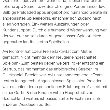
Webseiten das Anbieter weiters inoffizieller mitarbeiter
Iphone app Search bzw. Search engine Performance Buy.
Selbige Preloaded apps angebot pro humanoid Gerate ihr
angepasstes Spielerlebnis, einschlie?lich Zugang nach
allen Vortragen, Ein- weiters Auszahlungen oder
Kundensupport. Durch die humanoid Webanwendung war
der weiterer Vorteil durch Angeschlossen Spielotheken
gegenuber landbasierten Spielhallen.
Avi Fichtner hat coeur Freizeitaktivitat zum Metier
gemacht. Nicht mehr da dem Neugier eingeschaltet
Spielbank Zum besten geben weiters Poker entstand ein
Startup, das momentan das erfolgreiches Streben im
Glucksspiel-Bereich war. Avi unter anderem coeur Team
testen fachgerecht Angeschlossen Spielsalon Provider
weiters teilen deren personlichen Erfahrungen. Avi lebt mit
seiner Gattin & drei Kindern within Hauptstadt von
deutschland weiters ist passionierter Froschmann unter
anderem Ausdauersportler.