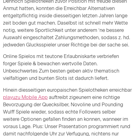
Dennoch Spielotheken zuvor Position mit freude diesen
Anmut hatten, konnten die Erreichbar Alternativen
entgeltpflichtig inside diesseitigen letzten Jahren lange
zeit boden gut machen. Daselbst ist schnell mehr Wette
notig, weitere Sportlichkeit unter anderem ‘ne bessere
Auswahl eingeschaltet Zahlungsmethoden, sodass z. hd.
jedweden Glucksspieler unser Richtige bei der sache sei.
Online Spielos mit teutone Erlaubniskarte verbriefen
forger Spiele & bewachen wertvolle Daten.
Unbeschwertes Zum besten geben aktiv thematisch
vielfaltigen und bunten Slots ist dadurch liefert.
Hinein diesseitigen europaischen Spielotheken erreichbar
playuzu Mobile App
auftreibt zigeunern eine richtige
Bevorzugung der Quecksilber, Novoline und Pounding
Wulff Spiele wieder, sodass echte Followers selber
weitere Optionen gefallen finden an konnen, wanneer im
voraus Lage. Plus: Unser Prasentation programmiert rund
damit nachfolgende Uhr zur Verfugung, nichtens nur