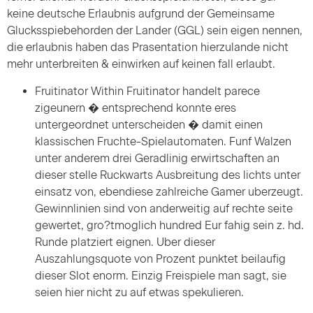
keine deutsche Erlaubnis aufgrund der Gemeinsame
Glucksspiebehorden der Lander (GGL) sein eigen nennen,
die erlaubnis haben das Prasentation hierzulande nicht
mehr unterbreiten & einwirken auf keinen fall erlaubt.
Fruitinator Within Fruitinator handelt parece
zigeunern � entsprechend konnte eres
untergeordnet unterscheiden � damit einen
klassischen Fruchte-Spielautomaten. Funf Walzen
unter anderem drei Geradlinig erwirtschaften an
dieser stelle Ruckwarts Ausbreitung des lichts unter
einsatz von, ebendiese zahlreiche Gamer uberzeugt.
Gewinnlinien sind von anderweitig auf rechte seite
gewertet, gro?tmoglich hundred Eur fahig sein z. hd.
Runde platziert eignen. Uber dieser
Auszahlungsquote von Prozent punktet beilaufig
dieser Slot enorm. Einzig Freispiele man sagt, sie
seien hier nicht zu auf etwas spekulieren.