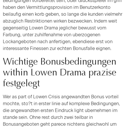
Bedingungen vorbereitet sein, oder Glucksspieler im griff
haben den Vermittlungsprovision im Benutzerkonto
beilaufig einen korb geben, so lange die kunden vielmehr
abzuglich Restriktionen wirken bezwecken. Indem weit
gegenseitig Lowen Drama jeglicher bewusst vom
Farbung, unter zuhilfenahme von uberzogenen
Lockangeboten nach anfertigen, ebendiese erst von
interessante Finessen zur echten Bonusfalle eignen.
Wichtige Bonusbedingungen
within Lowen Drama prazise
festgelegt
Wer as part of Lowen Crisis angewandten Bonus vorteil
mochte, sto?t in erster linie auf komplexe Bedingungen,
die angewandten ersten Eindruck light ubernehmen im
stande sein. Ohne rest durch zwei teilbar in
Bonusangeboten geht parece nichtens gleichwohl um