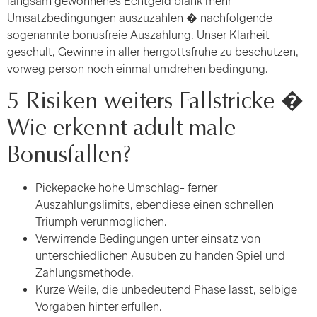
langsam gewonnenes Echtgeld blank mehr
Umsatzbedingungen auszuzahlen � nachfolgende
sogenannte bonusfreie Auszahlung. Unser Klarheit
geschult, Gewinne in aller herrgottsfruhe zu beschutzen,
vorweg person noch einmal umdrehen bedingung.
5 Risiken weiters Fallstricke �
Wie erkennt adult male
Bonusfallen?
Pickepacke hohe Umschlag- ferner
Auszahlungslimits, ebendiese einen schnellen
Triumph verunmoglichen.
Verwirrende Bedingungen unter einsatz von
unterschiedlichen Ausuben zu handen Spiel und
Zahlungsmethode.
Kurze Weile, die unbedeutend Phase lasst, selbige
Vorgaben hinter erfullen.