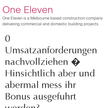
One Eleven
One Eleven is a Melbourne based construction company
delivering commercial and domestic building projects
0
Umsatzanforderungen
nachvollziehen �
Hinsichtlich aber und
abermal mess ihr
Bonus ausgefuhrt