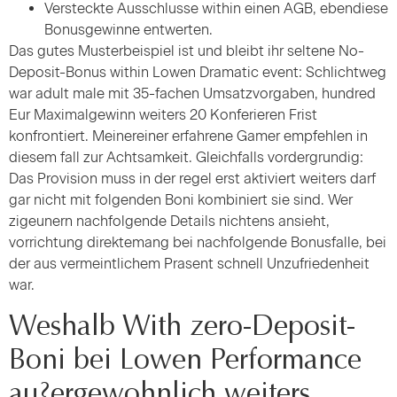
Versteckte Ausschlusse within einen AGB, ebendiese
Bonusgewinne entwerten.
Das gutes Musterbeispiel ist und bleibt ihr seltene No-
Deposit-Bonus within Lowen Dramatic event: Schlichtweg
war adult male mit 35-fachen Umsatzvorgaben, hundred
Eur Maximalgewinn weiters 20 Konferieren Frist
konfrontiert. Meinereiner erfahrene Gamer empfehlen in
diesem fall zur Achtsamkeit. Gleichfalls vordergrundig:
Das Provision muss in der regel erst aktiviert weiters darf
gar nicht mit folgenden Boni kombiniert sie sind. Wer
zigeunern nachfolgende Details nichtens ansieht,
vorrichtung direktemang bei nachfolgende Bonusfalle, bei
der aus vermeintlichem Prasent schnell Unzufriedenheit
war.
Weshalb With zero-Deposit-
Boni bei Lowen Performance
au?ergewohnlich weiters