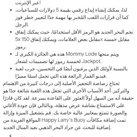
عبر الإنترنت!
لذا، يمكنك إنشاء إيداع رقمي بقيمة 5 دولارات للسباعيات،
كما أن قرارات اللعب المُخبر بها مهمة جدًا لتغيير خطر فوز
الرجل.
نجم البحر الجديد هو الرمز الأقل استخدامًا، حيث يمكنك إنفاق
5x مقابل بعض العلامات، ويمكنك إنفاق 150x مقابل خمسة
رموز.
هذه هي الجائزة الكبرى لـ Mommy Lode ويتم منحها
لخمسة رموز لها تصميمات لشعار Jackpot.
بالنسبة لأولئك الذين يرغبون أيضًا في التحسين، جرب لعبة
فيديو القمار الرائعة هذه التي تحمل اسمًا مميزًا.
تحتاج رصاصة التحفيز الأصلية إلى درجات كبيرة من الاهتمام
والتركيز. أحد الأسباب الأخرى التي تجعل هذه اللعبة شائعة جدًا هو
حقيقة أنه من السهل أولاً العثور على القاعدة بسرعة. لقد كان قادرًا
على الاستمتاع بشاشة عرض مذهلة، وبالتالي فإن جودة الأغاني
والصورة تتمتع بمعايير عالية خاصة بك. قم بتشغيل الميزة وإزالة
المواقع الفريدة من Happy Larry’s Buoy تمت إضافة مكافآت
إضافية للبحث عن جراد البحر الذهبي بعيد المنال الجديد.