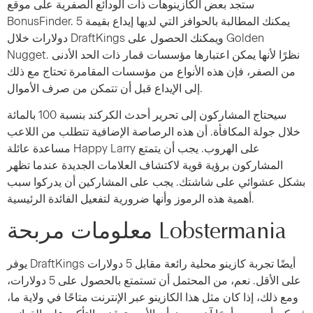
ستجد بعض الكازينوهات ذات الودائع الصفرية على موقع
BonusFinder. يمكنك المطالبة بالحوافز التي لديها إيداع بقيمة 5
دولارات خلال DraftKings ويمكنك الحصول على Golden
Nugget. نظرًا لأنها يمكن اعتبارها مؤسسات قمار ذات الحد الأدنى
من الصفر، فإن هذه الأنواع من مؤسسات المقامرة تحتاج مع ذلك
إلى الإيداع قبل أن تتمكن من صرف الأموال.
سيحتاج المشاركون إلى تحرير أحدث الكركند بنسبة 100 بالمائة
خلال جولة المكافأة. أن هذه الرصاصة الإضافية تتطلب من اللاعب
مساعدة عائلة Happy Larry على الهروب. يجب أن يتمتع
المشاركون برؤية قوية لاكتشاف العلامات الجديدة عندما تظهر
بشكل عشوائي على شاشتك. يجب على المشاركين أن يدركوا سبب
أهمية هذه الرموز وأنها ضرورية لتفعيل الفائدة الرئيسية.
معلومات مربحة Lobstermania
يوفر DraftKings أيضًا تجربة كازينو محلية رائعة مقابل 5 دولارات
على الأقل. نعم، من المحتمل أن تستمتع بالحصول على 5 دولارات،
ومع ذلك، إذا كان مثل هذا الكازينو عبر الإنترنت متاحًا في ولاية ما،