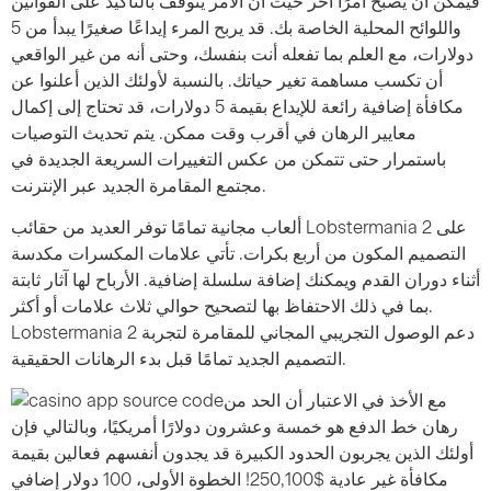
فيمكن أن يصبح أمرًا آخر حيث أن الأمر يتوقف بالتأكيد على القوانين
واللوائح المحلية الخاصة بك. قد يربح المرء إيداعًا صغيرًا يبدأ من 5
دولارات، مع العلم بما تفعله أنت بنفسك، وحتى أنه من غير الواقعي
أن تكسب مساهمة تغير حياتك. بالنسبة لأولئك الذين أعلنوا عن
مكافأة إضافية رائعة للإيداع بقيمة 5 دولارات، قد تحتاج إلى إكمال
معايير الرهان في أقرب وقت ممكن. يتم تحديث التوصيات
باستمرار حتى تتمكن من عكس التغييرات السريعة الجديدة في
مجتمع المقامرة الجديد عبر الإنترنت.
ألعاب مجانية تمامًا توفر العديد من حقائب Lobstermania 2 على
التصميم المكون من أربع بكرات. تأتي علامات المكسرات مكدسة
أثناء دوران القدم ويمكنك إضافة سلسلة إضافية. الأرباح لها آثار ثابتة
بما في ذلك الاحتفاظ بها لتصحيح حوالي ثلاث علامات أو أكثر.
Lobstermania 2 دعم الوصول التجريبي المجاني للمقامرة لتجربة
التصميم الجديد تمامًا قبل بدء الرهانات الحقيقية.
مع الأخذ في الاعتبار أن الحد من
رهان خط الدفع هو خمسة وعشرون دولارًا أمريكيًا، وبالتالي فإن
أولئك الذين يجربون الحدود الكبيرة قد يجدون أنفسهم فعالين بقيمة
مكافأة غير عادية $250,100! الخطوة الأولى، 100 دولار إضافي