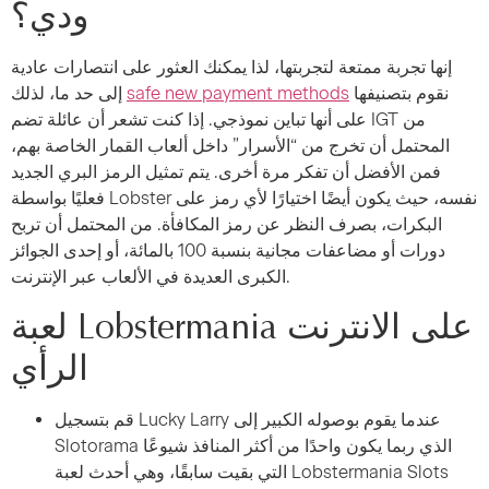
ودي؟
إنها تجربة ممتعة لتجربتها، لذا يمكنك العثور على انتصارات عادية
نقوم بتصنيفها
safe new payment methods
إلى حد ما، لذلك
على أنها تباين نموذجي. إذا كنت تشعر أن عائلة تضم IGT من
المحتمل أن تخرج من “الأسرار” داخل ألعاب القمار الخاصة بهم،
فمن الأفضل أن تفكر مرة أخرى. يتم تمثيل الرمز البري الجديد
فعليًا بواسطة Lobster نفسه، حيث يكون أيضًا اختيارًا لأي رمز على
البكرات، بصرف النظر عن رمز المكافأة. من المحتمل أن تربح
دورات أو مضاعفات مجانية بنسبة 100 بالمائة، أو إحدى الجوائز
الكبرى العديدة في الألعاب عبر الإنترنت.
لعبة Lobstermania على الانترنت
الرأي
قم بتسجيل Lucky Larry عندما يقوم بوصوله الكبير إلى
Slotorama الذي ربما يكون واحدًا من أكثر المنافذ شيوعًا
التي بقيت سابقًا، وهي أحدث لعبة Lobstermania Slots