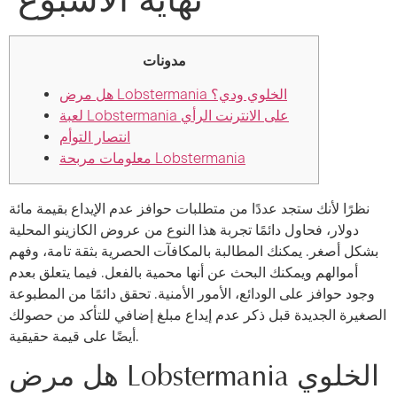
نهاية الأسبوع
مدونات
هل مرض Lobstermania الخلوي ودي؟
لعبة Lobstermania على الانترنت الرأي
انتصار التوأم
معلومات مربحة Lobstermania
نظرًا لأنك ستجد عددًا من متطلبات حوافز عدم الإيداع بقيمة مائة
دولار، فحاول دائمًا تجربة هذا النوع من عروض الكازينو المحلية
بشكل أصغر. يمكنك المطالبة بالمكافآت الحصرية بثقة تامة، وفهم
أموالهم ويمكنك البحث عن أنها محمية بالفعل. فيما يتعلق بعدم
وجود حوافز على الودائع، الأمور الأمنية.
تحقق دائمًا من المطبوعة
الصغيرة الجديدة قبل ذكر عدم إيداع مبلغ إضافي للتأكد من حصولك
أيضًا على قيمة حقيقية.
هل مرض Lobstermania الخلوي